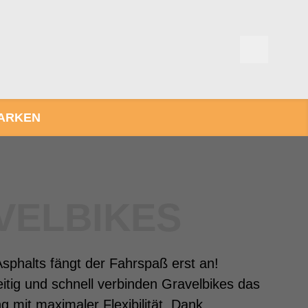
ARKEN
VELBIKES
phalts fängt der Fahrspaß erst an!
seitig und schnell verbinden Gravelbikes das
g mit maximaler Flexibilität. Dank