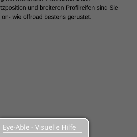
tzposition und breiteren Profilreifen sind Sie
 on- wie offroad bestens gerüstet.