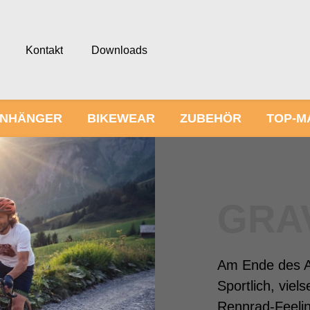
Kontakt
Downloads
NHÄNGER
BIKEWEAR
ZUBEHÖR
TOP-M
GRA
Am Ende des As
Sportlich, viel
Rennrad-Feelin