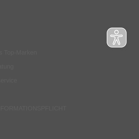
s Top-Marken
atung
ervice
NFORMATIONSPFLICHT