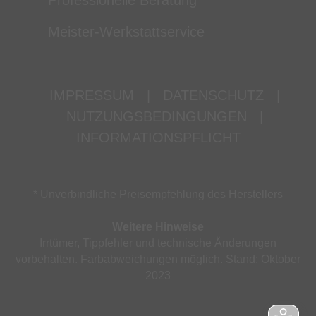
Professionelle Beratung
Meister-Werkstattservice
IMPRESSUM
|
DATENSCHUTZ
|
NUTZUNGSBEDINGUNGEN
|
INFORMATIONSPFLICHT
* Unverbindliche Preisempfehlung des Herstellers
Weitere Hinweise
Irrtümer, Tippfehler und technische Änderungen
vorbehalten. Farbabweichungen möglich. Stand: Oktober
2023