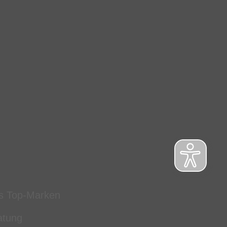
s Top-Marken
atung