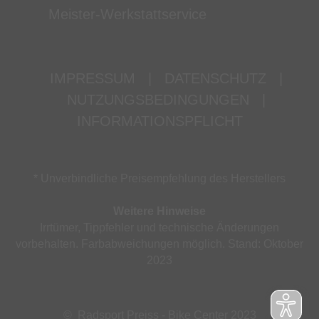
Meister-Werkstattservice
IMPRESSUM
|
DATENSCHUTZ
|
NUTZUNGSBEDINGUNGEN
|
INFORMATIONSPFLICHT
* Unverbindliche Preisempfehlung des Herstellers
Weitere Hinweise
Irrtümer, Tippfehler und technische Änderungen
vorbehalten. Farbabweichungen möglich. Stand: Oktober
2023
© Radsport Preiss - Bike Center 2023