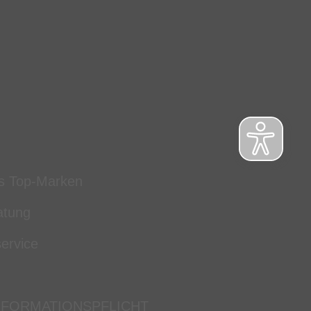
s Top-Marken
atung
ervice
NFORMATIONSPFLICHT