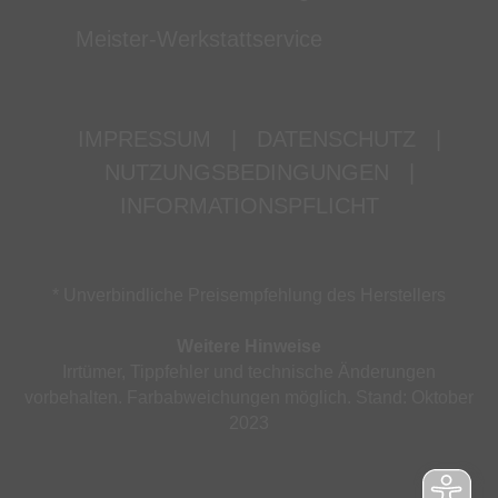
Meister-Werkstattservice
IMPRESSUM
|
DATENSCHUTZ
|
NUTZUNGSBEDINGUNGEN
|
INFORMATIONSPFLICHT
* Unverbindliche Preisempfehlung des Herstellers
Weitere Hinweise
Irrtümer, Tippfehler und technische Änderungen
vorbehalten. Farbabweichungen möglich. Stand: Oktober
2023