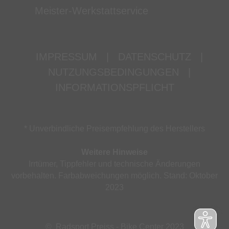
Meister-Werkstattservice
IMPRESSUM
|
DATENSCHUTZ
|
NUTZUNGSBEDINGUNGEN
|
INFORMATIONSPFLICHT
* Unverbindliche Preisempfehlung des Herstellers
Weitere Hinweise
Irrtümer, Tippfehler und technische Änderungen
vorbehalten. Farbabweichungen möglich. Stand: Oktober
2023
© Radsport Preiss - Bike Center 2023