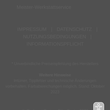
Meister-Werkstattservice
IMPRESSUM
|
DATENSCHUTZ
|
NUTZUNGSBEDINGUNGEN
|
INFORMATIONSPFLICHT
* Unverbindliche Preisempfehlung des Herstellers
Weitere Hinweise
Irrtümer, Tippfehler und technische Änderungen
vorbehalten. Farbabweichungen möglich. Stand: Oktober
2023