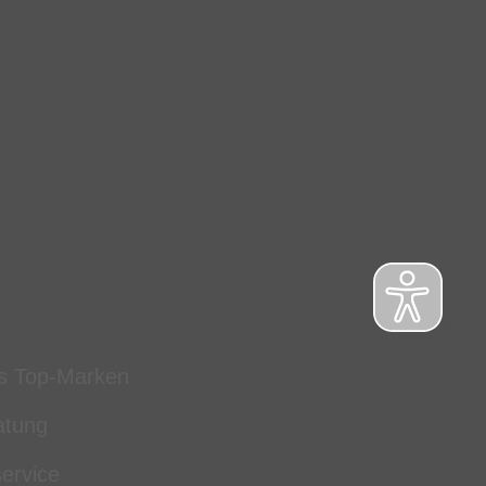
s Top-Marken
atung
ervice